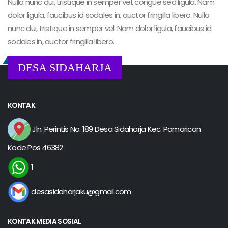
Nulla nunc dui, tristique in semper vel, congue sed ligula. Nam
dolor ligula, faucibus id sodales in, auctor fringilla libero. Nulla
nunc dui, tristique in semper vel. Nam dolor ligula, faucibus id
sodales in, auctor fringilla libero.
DESA SIDAHARJA
KONTAK
Jln. Perintis No. 189 Desa Sidaharja Kec. Pamarican
Kode Pos 46382
1
desasidaharjaku@gmail.com
KONTAK MEDIA SOSIAL