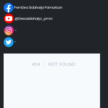
PemDes Sidaharja Pamarican
@Desasidaharja_pmrc
-
-